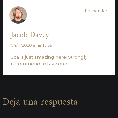
Responder
Jacob Davey
04/11/2020 a las 15:39
Spa is just amazing here! Strongly
recommend to take one.
Deja una respuesta