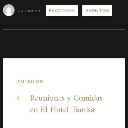
por
admin
ESCAPADA
EVENTOS
ANTERIOR
Reuniones y Comidas
en El Hotel Tamisa